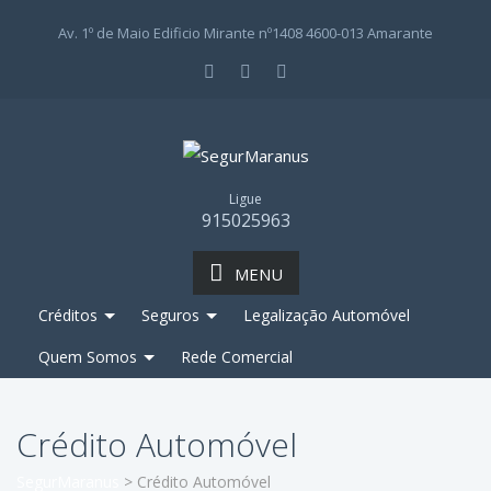
Av. 1º de Maio Edificio Mirante nº1408 4600-013 Amarante
Ligue
915025963
MENU
Créditos
Seguros
Legalização Automóvel
Quem Somos
Rede Comercial
Crédito Automóvel
SegurMaranus
>
Crédito Automóvel